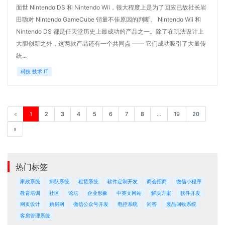
面世 Nintendo DS 和 Nintendo Wii，很大程度上是为了回应已故社长岩
田聪对 Nintendo GameCube 销量不佳原因的判断。 Nintendo Wii 和
Nintendo DS 都是任天堂历史上最成功的产品之一。除了在玩法设计上
大胆创新之外，这两款产品还有一个共同点 —— 它们成功吸引了大量传
统...
科技 技术 IT
«
1
2
3
4
5
6
7
8
...
19
20
»
热门标签
家政系统
排队系统
租赁系统
软件定制开发
商会招商
微信小程序
教育培训
社区
论坛
企业形象
中英文网站
解决方案
软件开发
网页设计
购房网
微信公众号开发
电控系统
问答
废品回收系统
客房管理系统