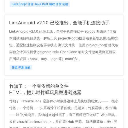
JavaScript 开源 Java Rust 编程 开发 前端
LinkAndroid v2.1.0 已经推出，全能手机连接助手
LinkAndroid v2.1.0 已经上线，全能手机连接助手 scrcpy 升级到 4.1 版
本测试项目根目录统一解析工具 projectRoot()投屏右侧新增息屏/亮屏按
钮，适配快速控制设备屏幕状态 测试文件统一使用 projectRoot() 替代各
自独立计算根目录.gitignore 增加 OpenCode 临时文件忽略规则更新应
用图标资源（appx、tray、logo 等）macOS...
开源 开发 编程
竹知了：一个零依赖的单文件
HTML，把儿时竹蝉玩具搬进浏览器
竹知了（zhuzhiliao）是那种小时候路边摊上几块钱的玩意儿——一根小
竹签，一个竹筒，一头系着涂了松香的线。甩起来，竹膜震动，发出“哇
——哇”的蝉鸣声。实物越来越难找了，有工程师把它做成了 Web 玩具，
放在 zhuzhiliao.imsai.cc 上，并在 GitHub 开源。 玩法很简单：按住屏