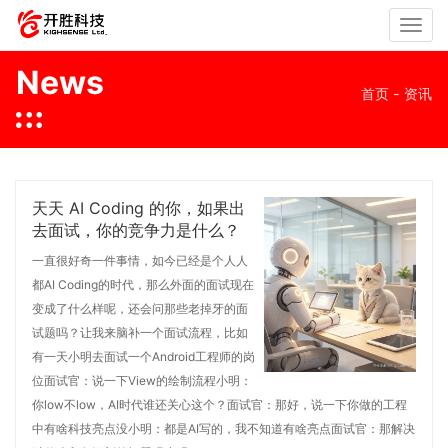
Toggle
naviga
News
首页
-
资讯
天天 AI Coding 的你，如果出
去面试，你的竞争力是什么？
一直很好奇一件事情，如今已经是个人人
都AI Coding的时代，那么外面的面试现在
变成了什么样呢，还会问那些老掉牙的面
试题吗？让我来脑补一个面试流程，比如
有一天小明去面试一个Android工程师的岗
位面试官：说一下View的绘制流程小明：
你low不low，AI时代谁还关心这个？面试官：那好，说一下你做的工程
中有啥科技亮点没小明：都是AI写的，我不知道有啥亮点面试官：那解决