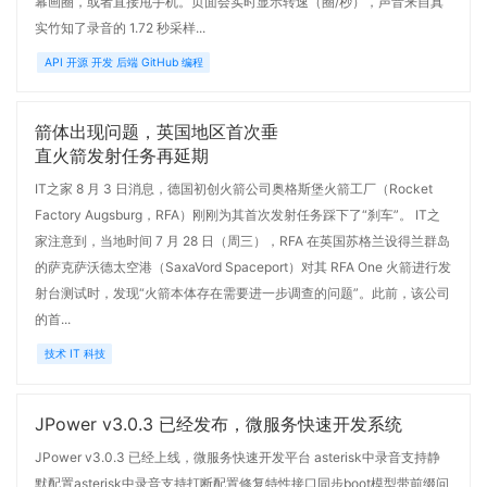
幕画圈，或者直接甩手机。页面会实时显示转速（圈/秒），声音来自真
实竹知了录音的 1.72 秒采样...
API 开源 开发 后端 GitHub 编程
箭体出现问题，英国地区首次垂
直火箭发射任务再延期
IT之家 8 月 3 日消息，德国初创火箭公司奥格斯堡火箭工厂（Rocket
Factory Augsburg，RFA）刚刚为其首次发射任务踩下了“刹车”。 IT之
家注意到，当地时间 7 月 28 日（周三），RFA 在英国苏格兰设得兰群岛
的萨克萨沃德太空港（SaxaVord Spaceport）对其 RFA One 火箭进行发
射台测试时，发现“火箭本体存在需要进一步调查的问题”。此前，该公司
的首...
技术 IT 科技
JPower v3.0.3 已经发布，微服务快速开发系统
JPower v3.0.3 已经上线，微服务快速开发平台 asterisk中录音支持静
默配置asterisk中录音支持打断配置修复特性接口同步boot模型带前缀问